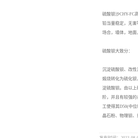
硫酸钡沙CHY-
铅当量稳定，无害
场合，墙体，地面
硫酸钡大致分：
沉淀硫酸钡、改性
煅烧转化为硫化钡
淀硫酸钡。由以上
阶，并且有较强的
工使得其D50(中
晶石粉、物理钡、
发布时间：2023-08-