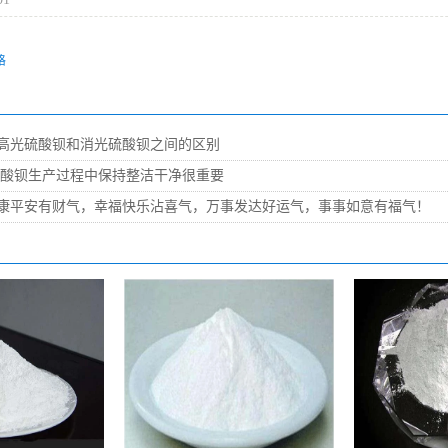
格
高光硫酸钡和消光硫酸钡之间的区别
硫酸钡生产过程中保持整洁干净很重要
康平安有财气，幸福快乐沾喜气，万事发达好运气，事事如意有福气！