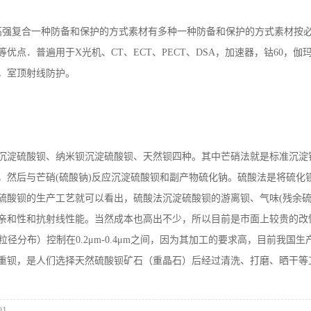
FC高强复合一种防备和保护的方式素材有多种一种防备和保护的方式素材
等优点．普遍用于X光机、CT、ECT、PECT、DSA，加速器，钴60
，室顶射线防护。
沉淀硫酸钡、纳米钡沉淀硫酸钡、天然钡四种。其中芒硝法就是标准沉淀
，然后与芒硝(硫酸钠)反应沉淀硫酸钡和副产物硫化钠。硫酸法是将硫化
硫酸钡的生产工艺就可以看出，硫酸法沉淀硫酸钡的游离钡、气味(残余硫
亲和性和抗射线性能。当然成本也高出不少，所以目前是市面上较贵的改
位粒径分布）控制在0.2μm-0.4μm之间，因为其加工的要求高，目前
重钡，是人们选择天然硫酸钡矿石（重晶石）后经过清洗、打磨、晒干等
01