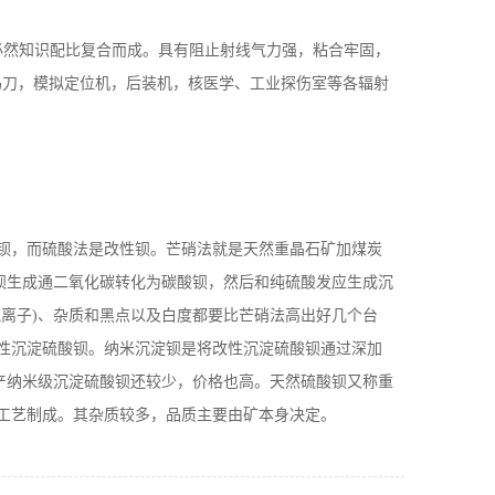
按必然知识配比复合而成。具有阻止射线气力强，粘合牢固，
，伽玛刀，模拟定位机，后装机，核医学、工业探伤室等各辐射
钡，而硫酸法是改性钡。芒硝法就是天然重晶石矿加煤炭
钡生成通二氧化碳转化为碳酸钡，然后和纯硫酸发应生成沉
离子)、杂质和黑点以及白度都要比芒硝法高出好几个台
性沉淀硫酸钡。纳米沉淀钡是将改性沉淀硫酸钡通过深加
我国生产纳米级沉淀硫酸钡还较少，价格也高。天然硫酸钡又称重
工艺制成。其杂质较多，品质主要由矿本身决定。