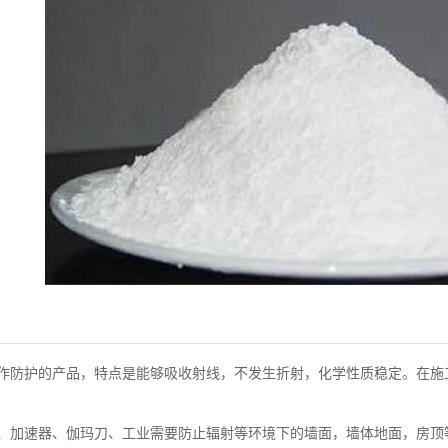
作防护的产品，特点是能够吸收射线，不发生折射，化学性质稳定。在施
T、加速器、伽玛刀、工业需要防止辐射等环境下的墙面，墙体地面，房顶